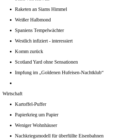
Raketen an Siams Himmel
Weißer Halbmond
Spaniens Tempelwächter
Westlich infiziert - interessiert
Komm zurück
Scotland Yard ohne Sensationen
Impfung im „Goldenen Hufeisen-Nachtklub“
Wirtschaft
Kartoffel-Puffer
Papierkrieg um Papier
Weniger Wohnhäuser
Nachkriegsmodell für überfüllte Eisenbahnen