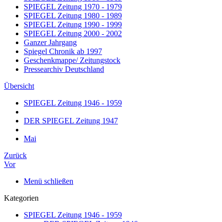
SPIEGEL Zeitung 1970 - 1979
SPIEGEL Zeitung 1980 - 1989
SPIEGEL Zeitung 1990 - 1999
SPIEGEL Zeitung 2000 - 2002
Ganzer Jahrgang
Spiegel Chronik ab 1997
Geschenkmappe/ Zeitungstock
Pressearchiv Deutschland
Übersicht
SPIEGEL Zeitung 1946 - 1959
DER SPIEGEL Zeitung 1947
Mai
Zurück
Vor
Menü schließen
Kategorien
SPIEGEL Zeitung 1946 - 1959