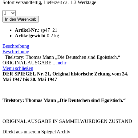
Sofort versandfertig, Lieferzeit ca. 1-3 Werktage
In den
Warenkorb
Artikel-Nr.:
sp47_21
Artikelgewicht
0.2 kg
Beschreibung
Beschreibung
Titelstory: Thomas Mann „Die Deutschen sind Egoistisch.“
ORIGINAL AUSGABE...
mehr
Menü schließen
DER SPIEGEL Nr. 21, Original historische Zeitung vom 24.
Mai 1947 bis 30. Mai 1947
Titelstory: Thomas Mann „Die Deutschen sind Egoistisch.“
ORIGINAL AUSGABE IN SAMMELWÜRDIGEN ZUSTAND
Direkt aus unserem Spiegel Archiv