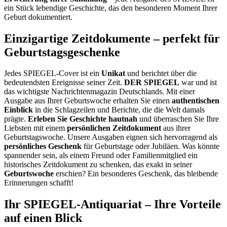
ein Stück lebendige Geschichte, das den besonderen Moment Ihrer
Geburt dokumentiert.
Einzigartige Zeitdokumente – perfekt für
Geburtstagsgeschenke
Jedes SPIEGEL-Cover ist ein
Unikat
und berichtet über die
bedeutendsten Ereignisse seiner Zeit.
DER SPIEGEL
war und ist
das wichtigste Nachrichtenmagazin Deutschlands. Mit einer
Ausgabe aus Ihrer Geburtswoche erhalten Sie einen
authentischen
Einblick
in die Schlagzeilen und Berichte, die die Welt damals
prägte.
Erleben Sie Geschichte hautnah
und überraschen Sie Ihre
Liebsten mit einem
persönlichen Zeitdokument
aus ihrer
Geburtstagswoche. Unsere Ausgaben eignen sich hervorragend als
persönliches Geschenk
für Geburtstage oder Jubiläen. Was könnte
spannender sein, als einem Freund oder Familienmitglied ein
historisches Zeitdokument zu schenken, das exakt in seiner
Geburtswoche
erschien? Ein besonderes Geschenk, das bleibende
Erinnerungen schafft!
Ihr SPIEGEL-Antiquariat – Ihre Vorteile
auf einen Blick