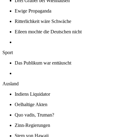
Drei Gräber bei Wienhausen
Ewige Propaganda
Ritterlichkeit wäre Schwäche
Eileen mochte die Deutschen nicht
Sport
Das Publikum war enttäuscht
Ausland
Indiens Liquidator
Oelhaltige Akten
Quo vadis, Truman?
Zinn-Regierungen
Stern von Hawaii