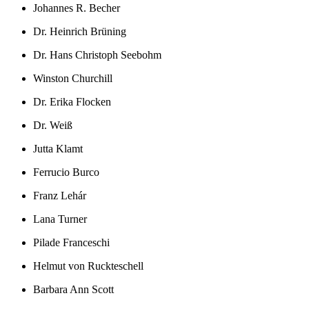
Johannes R. Becher
Dr. Heinrich Brüning
Dr. Hans Christoph Seebohm
Winston Churchill
Dr. Erika Flocken
Dr. Weiß
Jutta Klamt
Ferrucio Burco
Franz Lehár
Lana Turner
Pilade Franceschi
Helmut von Ruckteschell
Barbara Ann Scott