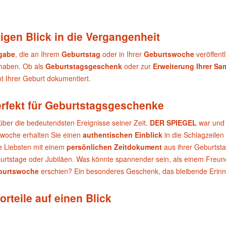
igen Blick in die Vergangenheit
sgabe
, die an Ihrem
Geburtstag
oder in Ihrer
Geburtswoche
veröffent
 haben. Ob als
Geburtstagsgeschenk
oder zur
Erweiterung Ihrer S
 Ihrer Geburt dokumentiert.
erfekt für Geburtstagsgeschenke
über die bedeutendsten Ereignisse seiner Zeit.
DER SPIEGEL
war und 
swoche erhalten Sie einen
authentischen Einblick
in die Schlagzeilen
e Liebsten mit einem
persönlichen Zeitdokument
aus ihrer Geburtst
urtstage oder Jubiläen. Was könnte spannender sein, als einem Freund 
burtswoche
erschien? Ein besonderes Geschenk, das bleibende Erinn
orteile auf einen Blick