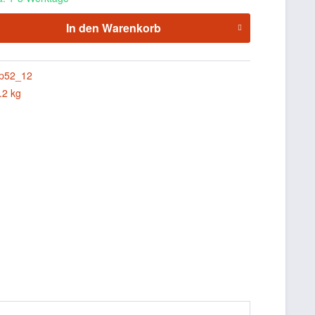
In den
Warenkorb
p52_12
.2 kg