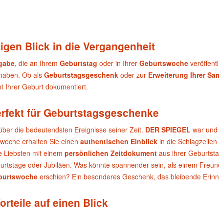
igen Blick in die Vergangenheit
sgabe
, die an Ihrem
Geburtstag
oder in Ihrer
Geburtswoche
veröffent
 haben. Ob als
Geburtstagsgeschenk
oder zur
Erweiterung Ihrer S
 Ihrer Geburt dokumentiert.
erfekt für Geburtstagsgeschenke
über die bedeutendsten Ereignisse seiner Zeit.
DER SPIEGEL
war und 
swoche erhalten Sie einen
authentischen Einblick
in die Schlagzeilen
e Liebsten mit einem
persönlichen Zeitdokument
aus ihrer Geburtst
urtstage oder Jubiläen. Was könnte spannender sein, als einem Freund 
burtswoche
erschien? Ein besonderes Geschenk, das bleibende Erinn
orteile auf einen Blick