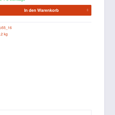
In den
Warenkorb
p55_16
.2 kg