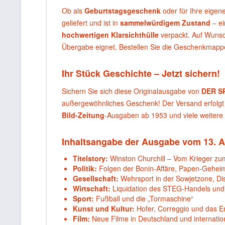
Ob als
Geburtstagsgeschenk
oder für Ihre eigen
geliefert und ist in
sammelwürdigem Zustand
– ei
hochwertigen Klarsichthülle
verpackt. Auf Wunsc
Übergabe eignet. Bestellen Sie die Geschenkmap
Ihr Stück Geschichte – Jetzt sichern!
Sichern Sie sich diese Originalausgabe von
DER S
außergewöhnliches Geschenk! Der Versand erfolgt 
Bild-Zeitung
-Ausgaben ab 1953 und viele weitere 
Inhaltsangabe der Ausgabe vom 13. Apr
Titelstory:
Winston Churchill – Vom Krieger zum
Politik:
Folgen der Bonin-Affäre, Papen-Geheimf
Gesellschaft:
Wehrsport in der Sowjetzone, Di
Wirtschaft:
Liquidation des STEG-Handels und 
Sport:
Fußball und die „Tormaschine“
Kunst und Kultur:
Hofer, Correggio und das E
Film:
Neue Filme in Deutschland und internation