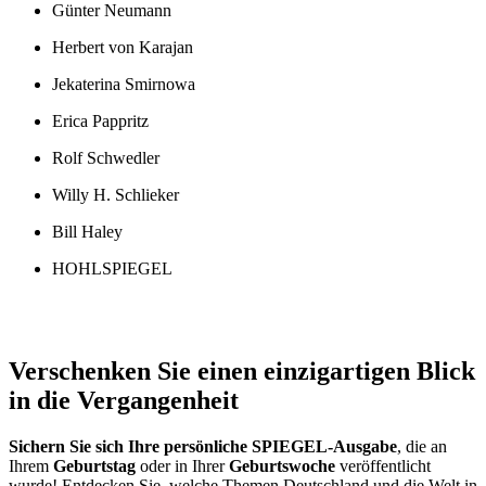
Günter Neumann
Herbert von Karajan
Jekaterina Smirnowa
Erica Pappritz
Rolf Schwedler
Willy H. Schlieker
Bill Haley
HOHLSPIEGEL
Verschenken Sie einen einzigartigen Blick
in die Vergangenheit
Sichern Sie sich Ihre persönliche SPIEGEL-Ausgabe
, die an
Ihrem
Geburtstag
oder in Ihrer
Geburtswoche
veröffentlicht
wurde! Entdecken Sie, welche Themen Deutschland und die Welt in