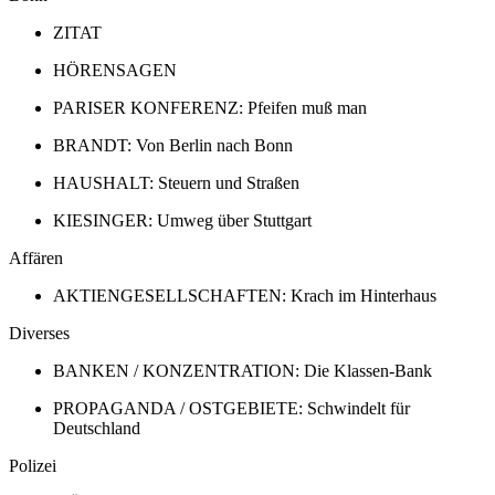
ZITAT
HÖRENSAGEN
PARISER KONFERENZ: Pfeifen muß man
BRANDT: Von Berlin nach Bonn
HAUSHALT: Steuern und Straßen
KIESINGER: Umweg über Stuttgart
Affären
AKTIENGESELLSCHAFTEN: Krach im Hinterhaus
Diverses
BANKEN / KONZENTRATION: Die Klassen-Bank
PROPAGANDA / OSTGEBIETE: Schwindelt für
Deutschland
Polizei