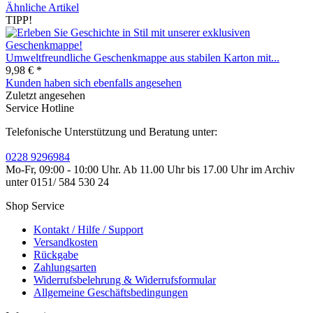
Ähnliche Artikel
TIPP!
Umweltfreundliche Geschenkmappe aus stabilen Karton mit...
9,98 € *
Kunden haben sich ebenfalls angesehen
Zuletzt angesehen
Service Hotline
Telefonische Unterstützung und Beratung unter:
0228 9296984
Mo-Fr, 09:00 - 10:00 Uhr. Ab 11.00 Uhr bis 17.00 Uhr im Archiv
unter 0151/ 584 530 24
Shop Service
Kontakt / Hilfe / Support
Versandkosten
Rückgabe
Zahlungsarten
Widerrufsbelehrung & Widerrufsformular
Allgemeine Geschäftsbedingungen