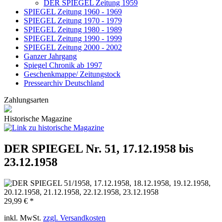
DER SPIEGEL Zeitung 1959
SPIEGEL Zeitung 1960 - 1969
SPIEGEL Zeitung 1970 - 1979
SPIEGEL Zeitung 1980 - 1989
SPIEGEL Zeitung 1990 - 1999
SPIEGEL Zeitung 2000 - 2002
Ganzer Jahrgang
Spiegel Chronik ab 1997
Geschenkmappe/ Zeitungstock
Pressearchiv Deutschland
Zahlungsarten
Historische Magazine
DER SPIEGEL Nr. 51, 17.12.1958 bis
23.12.1958
29,99 € *
inkl. MwSt.
zzgl. Versandkosten