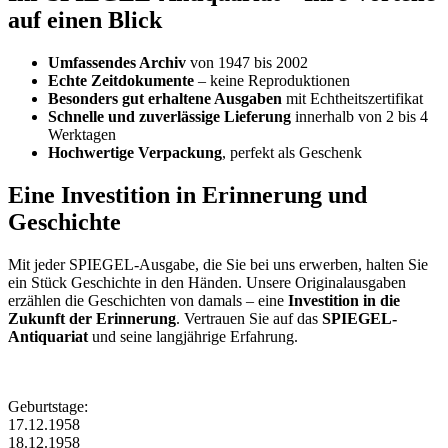
auf einen Blick
Umfassendes Archiv
von 1947 bis 2002
Echte Zeitdokumente
– keine Reproduktionen
Besonders gut erhaltene Ausgaben
mit Echtheitszertifikat
Schnelle und zuverlässige Lieferung
innerhalb von 2 bis 4
Werktagen
Hochwertige Verpackung
, perfekt als Geschenk
Eine Investition in Erinnerung und
Geschichte
Mit jeder SPIEGEL-Ausgabe, die Sie bei uns erwerben, halten Sie
ein Stück Geschichte in den Händen. Unsere Originalausgaben
erzählen die Geschichten von damals – eine
Investition in die
Zukunft der Erinnerung
. Vertrauen Sie auf das
SPIEGEL-
Antiquariat
und seine langjährige Erfahrung.
Geburtstage:
17.12.1958
18.12.1958