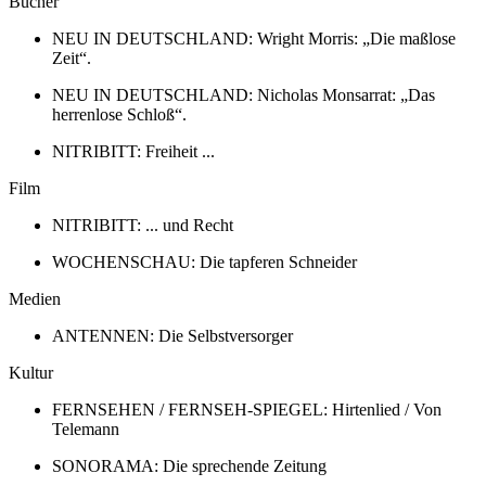
Bücher
NEU IN DEUTSCHLAND: Wright Morris: „Die maßlose
Zeit“.
NEU IN DEUTSCHLAND: Nicholas Monsarrat: „Das
herrenlose Schloß“.
NITRIBITT: Freiheit ...
Film
NITRIBITT: ... und Recht
WOCHENSCHAU: Die tapferen Schneider
Medien
ANTENNEN: Die Selbstversorger
Kultur
FERNSEHEN / FERNSEH-SPIEGEL: Hirtenlied / Von
Telemann
SONORAMA: Die sprechende Zeitung