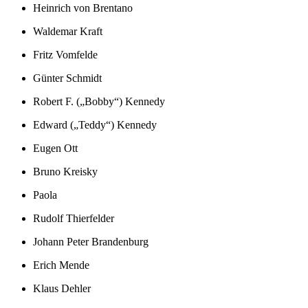
Heinrich von Brentano
Waldemar Kraft
Fritz Vomfelde
Günter Schmidt
Robert F. („Bobby“) Kennedy
Edward („Teddy“) Kennedy
Eugen Ott
Bruno Kreisky
Paola
Rudolf Thierfelder
Johann Peter Brandenburg
Erich Mende
Klaus Dehler