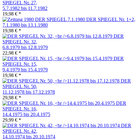
SPIEGEL Nr. 27,
5.7.1982 bis 11.7.1982
19,98 € *
DER SPIEGEL Nr. 1+2,
7.1.1980 bis 13.1.1980
19,98 € *
DER
SPIEGEL Nr. 32,
6.8.1979 bis 12.8.1979
22,98 € *
DER
SPIEGEL Nr. 15,
9.4.1979 bis 15.4.1979
19,98 € *
DER
SPIEGEL Nr. 50,
11.12.1978 bis 17.12.1978
29,98 € *
DER
SPIEGEL Nr. 16,
14.4.1975 bis 20.4.1975
29,99 € *
DER
SPIEGEL Nr. 42,
14.10.1974 bis 20.10.1974