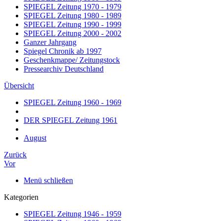
SPIEGEL Zeitung 1970 - 1979
SPIEGEL Zeitung 1980 - 1989
SPIEGEL Zeitung 1990 - 1999
SPIEGEL Zeitung 2000 - 2002
Ganzer Jahrgang
Spiegel Chronik ab 1997
Geschenkmappe/ Zeitungstock
Pressearchiv Deutschland
Übersicht
SPIEGEL Zeitung 1960 - 1969
DER SPIEGEL Zeitung 1961
August
Zurück
Vor
Menü schließen
Kategorien
SPIEGEL Zeitung 1946 - 1959