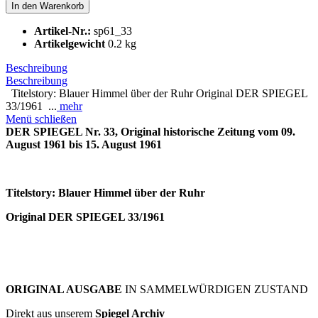
In den
Warenkorb
Artikel-Nr.:
sp61_33
Artikelgewicht
0.2 kg
Beschreibung
Beschreibung
Titelstory: Blauer Himmel über der Ruhr Original DER SPIEGEL
33/1961 ...
mehr
Menü schließen
DER SPIEGEL Nr. 33, Original historische Zeitung vom 09.
August 1961 bis 15. August 1961
Titelstory: Blauer Himmel über der Ruhr
Original DER SPIEGEL 33/1961
ORIGINAL AUSGABE
IN SAMMELWÜRDIGEN ZUSTAND
Direkt aus unserem
Spiegel Archiv