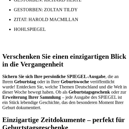
GESTORBEN: ZOLTAN TILDY
ZITAT: HAROLD MACMILLAN
HOHLSPIEGEL
Verschenken Sie einen einzigartigen Blick
in die Vergangenheit
Sichern Sie sich Ihre persönliche SPIEGEL-Ausgabe
, die an
Ihrem
Geburtstag
oder in Ihrer
Geburtswoche
veröffentlicht
wurde! Entdecken Sie, welche Themen Deutschland und die Welt in
dieser Woche bewegt haben. Ob als
Geburtstagsgeschenk
oder zur
Erweiterung Ihrer Sammlung
– jede Ausgabe des SPIEGEL ist
ein Stück lebendige Geschichte, das den besonderen Moment Ihrer
Geburt dokumentiert.
Einzigartige Zeitdokumente – perfekt für
Geburtstagsgeschenke