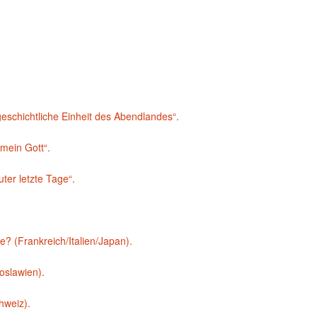
chichtliche Einheit des Abendlandes“.
ein Gott“.
er letzte Tage“.
 (Frankreich/Italien/Japan).
slawien).
weiz).