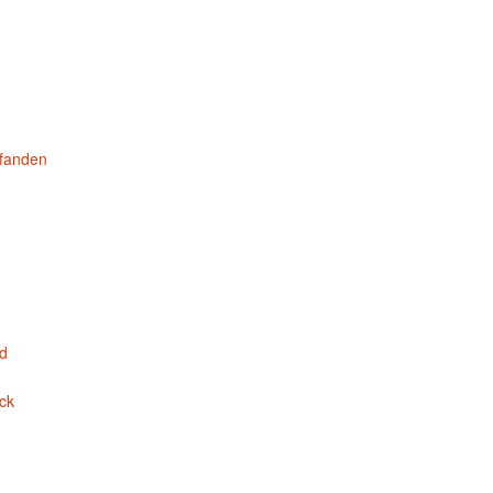
fanden
d
ck