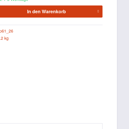
In den
Warenkorb
p61_26
.2 kg