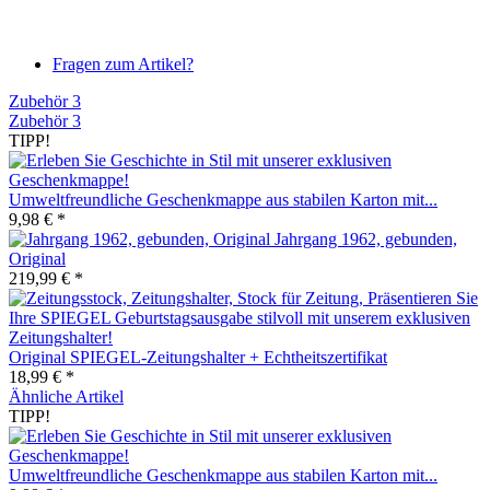
Fragen zum Artikel?
Zubehör
3
Zubehör
3
TIPP!
Umweltfreundliche Geschenkmappe aus stabilen Karton mit...
9,98 € *
Jahrgang 1962, gebunden,
Original
219,99 € *
Original SPIEGEL-Zeitungshalter + Echtheitszertifikat
18,99 € *
Ähnliche Artikel
TIPP!
Umweltfreundliche Geschenkmappe aus stabilen Karton mit...