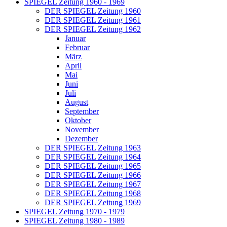
SPIEGEL Zeitung 1960 - 1969
DER SPIEGEL Zeitung 1960
DER SPIEGEL Zeitung 1961
DER SPIEGEL Zeitung 1962
Januar
Februar
März
April
Mai
Juni
Juli
August
September
Oktober
November
Dezember
DER SPIEGEL Zeitung 1963
DER SPIEGEL Zeitung 1964
DER SPIEGEL Zeitung 1965
DER SPIEGEL Zeitung 1966
DER SPIEGEL Zeitung 1967
DER SPIEGEL Zeitung 1968
DER SPIEGEL Zeitung 1969
SPIEGEL Zeitung 1970 - 1979
SPIEGEL Zeitung 1980 - 1989