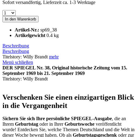
Sofort versandfertig, Lieferzeit ca. 1-3 Werktage
In den
Warenkorb
Artikel-Nr.:
sp69_38
Artikelgewicht
0.4 kg
Beschreibung
Beschreibung
Titelstory: Willy Brandt
mehr
Menü schließen
DER SPIEGEL Nr. 38, Original historische Zeitung vom 15.
September 1969 bis 21. September 1969
Titelstory: Willy Brandt
Verschenken Sie einen einzigartigen Blick
in die Vergangenheit
Sichern Sie sich Ihre persönliche SPIEGEL-Ausgabe
, die an
Ihrem
Geburtstag
oder in Ihrer
Geburtswoche
veröffentlicht
wurde! Entdecken Sie, welche Themen Deutschland und die Welt in
dieser Woche bewegt haben. Ob als
Geburtstagsgeschenk
oder zur