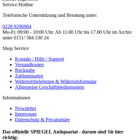
Service Hotline
Telefonische Unterstützung und Beratung unter:
0228 9296984
Mo-Fr, 09:00 - 10:00 Uhr. Ab 11.00 Uhr bis 17.00 Uhr im Archiv
unter 0151/ 584 530 24
Shop Service
Kontakt / Hilfe / Support
Versandkosten
Rückgabe
Zahlungsarten
Widerrufsbelehrung & Widerrufsformular
Allgemeine Geschäftsbedingungen
Informationen
Newsletter
Impressum
Datenschutz & Privatsphäre
Das offizielle SPIEGEL Antiquariat - darum sind Sie hier
richtig: