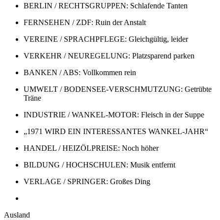
BERLIN / RECHTSGRUPPEN: Schlafende Tanten
FERNSEHEN / ZDF: Ruin der Anstalt
VEREINE / SPRACHPFLEGE: Gleichgültig, leider
VERKEHR / NEUREGELUNG: Platzsparend parken
BANKEN / ABS: Vollkommen rein
UMWELT / BODENSEE-VERSCHMUTZUNG: Getrübte
Träne
INDUSTRIE / WANKEL-MOTOR: Fleisch in der Suppe
„1971 WIRD EIN INTERESSANTES WANKEL-JAHR“
HANDEL / HEIZÖLPREISE: Noch höher
BILDUNG / HOCHSCHULEN: Musik entfernt
VERLAGE / SPRINGER: Großes Ding
Ausland