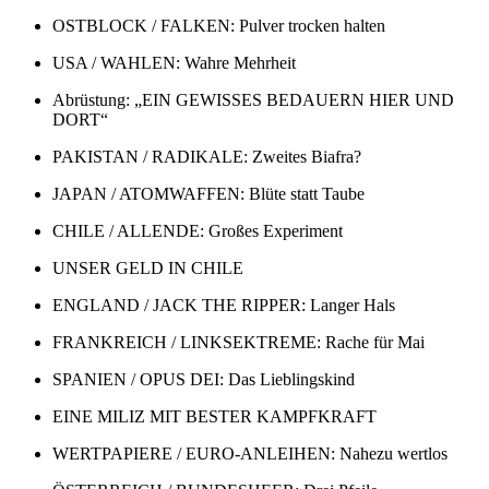
OSTBLOCK / FALKEN: Pulver trocken halten
USA / WAHLEN: Wahre Mehrheit
Abrüstung: „EIN GEWISSES BEDAUERN HIER UND
DORT“
PAKISTAN / RADIKALE: Zweites Biafra?
JAPAN / ATOMWAFFEN: Blüte statt Taube
CHILE / ALLENDE: Großes Experiment
UNSER GELD IN CHILE
ENGLAND / JACK THE RIPPER: Langer Hals
FRANKREICH / LINKSEKTREME: Rache für Mai
SPANIEN / OPUS DEI: Das Lieblingskind
EINE MILIZ MIT BESTER KAMPFKRAFT
WERTPAPIERE / EURO-ANLEIHEN: Nahezu wertlos