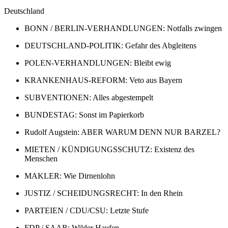
Deutschland
BONN / BERLIN-VERHANDLUNGEN: Notfalls zwingen
DEUTSCHLAND-POLITIK: Gefahr des Abgleitens
POLEN-VERHANDLUNGEN: Bleibt ewig
KRANKENHAUS-REFORM: Veto aus Bayern
SUBVENTIONEN: Alles abgestempelt
BUNDESTAG: Sonst im Papierkorb
Rudolf Augstein: ABER WARUM DENN NUR BARZEL?
MIETEN / KÜNDIGUNGSSCHUTZ: Existenz des
Menschen
MAKLER: Wie Dirnenlohn
JUSTIZ / SCHEIDUNGSRECHT: In den Rhein
PARTEIEN / CDU/CSU: Letzte Stufe
FDP / SAAR: Wilder Haufen