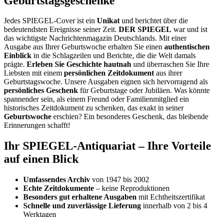
Geburtstagsgeschenke
Jedes SPIEGEL-Cover ist ein
Unikat
und berichtet über die
bedeutendsten Ereignisse seiner Zeit.
DER SPIEGEL
war und ist
das wichtigste Nachrichtenmagazin Deutschlands. Mit einer
Ausgabe aus Ihrer Geburtswoche erhalten Sie einen
authentischen
Einblick
in die Schlagzeilen und Berichte, die die Welt damals
prägte.
Erleben Sie Geschichte hautnah
und überraschen Sie Ihre
Liebsten mit einem
persönlichen Zeitdokument
aus ihrer
Geburtstagswoche. Unsere Ausgaben eignen sich hervorragend als
persönliches Geschenk
für Geburtstage oder Jubiläen. Was könnte
spannender sein, als einem Freund oder Familienmitglied ein
historisches Zeitdokument zu schenken, das exakt in seiner
Geburtswoche
erschien? Ein besonderes Geschenk, das bleibende
Erinnerungen schafft!
Ihr SPIEGEL-Antiquariat – Ihre Vorteile
auf einen Blick
Umfassendes Archiv
von 1947 bis 2002
Echte Zeitdokumente
– keine Reproduktionen
Besonders gut erhaltene Ausgaben
mit Echtheitszertifikat
Schnelle und zuverlässige Lieferung
innerhalb von 2 bis 4
Werktagen