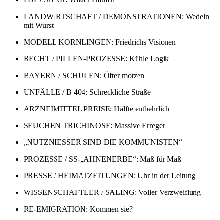
LANDWIRTSCHAFT / DEMONSTRATIONEN: Wedeln
mit Wurst
MODELL KORNLINGEN: Friedrichs Visionen
RECHT / PILLEN-PROZESSE: Kühle Logik
BAYERN / SCHULEN: Öfter motzen
UNFÄLLE / B 404: Schreckliche Straße
ARZNEIMITTEL PREISE: Hälfte entbehrlich
SEUCHEN TRICHINOSE: Massive Erreger
„NUTZNIESSER SIND DIE KOMMUNISTEN“
PROZESSE / SS-„AHNENERBE“: Maß für Maß
PRESSE / HEIMATZEITUNGEN: Uhr in der Leitung
WISSENSCHAFTLER / SALING: Voller Verzweiflung
RE-EMIGRATION: Kommen sie?