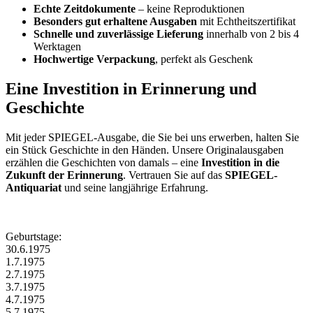
Echte Zeitdokumente
– keine Reproduktionen
Besonders gut erhaltene Ausgaben
mit Echtheitszertifikat
Schnelle und zuverlässige Lieferung
innerhalb von 2 bis 4
Werktagen
Hochwertige Verpackung
, perfekt als Geschenk
Eine Investition in Erinnerung und
Geschichte
Mit jeder SPIEGEL-Ausgabe, die Sie bei uns erwerben, halten Sie
ein Stück Geschichte in den Händen. Unsere Originalausgaben
erzählen die Geschichten von damals – eine
Investition in die
Zukunft der Erinnerung
. Vertrauen Sie auf das
SPIEGEL-
Antiquariat
und seine langjährige Erfahrung.
Geburtstage:
30.6.1975
1.7.1975
2.7.1975
3.7.1975
4.7.1975
5.7.1975