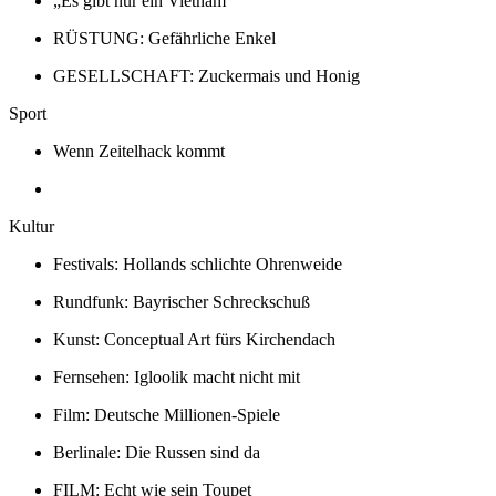
„Es gibt nur ein Vietnam“
RÜSTUNG: Gefährliche Enkel
GESELLSCHAFT: Zuckermais und Honig
Sport
Wenn Zeitelhack kommt
Kultur
Festivals: Hollands schlichte Ohrenweide
Rundfunk: Bayrischer Schreckschuß
Kunst: Conceptual Art fürs Kirchendach
Fernsehen: Igloolik macht nicht mit
Film: Deutsche Millionen-Spiele
Berlinale: Die Russen sind da
FILM: Echt wie sein Toupet