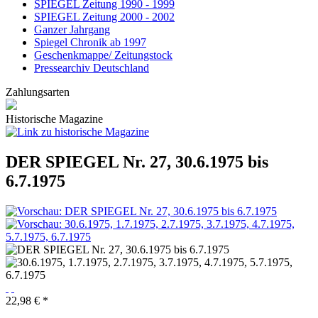
SPIEGEL Zeitung 1990 - 1999
SPIEGEL Zeitung 2000 - 2002
Ganzer Jahrgang
Spiegel Chronik ab 1997
Geschenkmappe/ Zeitungstock
Pressearchiv Deutschland
Zahlungsarten
Historische Magazine
DER SPIEGEL Nr. 27, 30.6.1975 bis
6.7.1975
22,98 € *