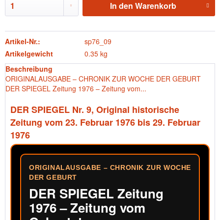
In den
Warenkorb
Artikel-Nr.:
sp76_09
Artikelgewicht
0.35 kg
Beschreibung
ORIGINALAUSGABE – CHRONIK ZUR WOCHE DER GEBURT
DER SPIEGEL Zeitung 1976 – Zeitung vom...
DER SPIEGEL Nr. 9, Original historische
Zeitung vom 23. Februar 1976 bis 29. Februar
1976
ORIGINALAUSGABE – CHRONIK ZUR WOCHE
DER GEBURT
DER SPIEGEL Zeitung
1976 – Zeitung vom