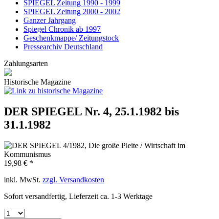
SPIEGEL Zeitung 1990 - 1999
SPIEGEL Zeitung 2000 - 2002
Ganzer Jahrgang
Spiegel Chronik ab 1997
Geschenkmappe/ Zeitungstock
Pressearchiv Deutschland
Zahlungsarten
Historische Magazine
DER SPIEGEL Nr. 4, 25.1.1982 bis
31.1.1982
19,98 € *
inkl. MwSt.
zzgl. Versandkosten
Sofort versandfertig, Lieferzeit ca. 1-3 Werktage