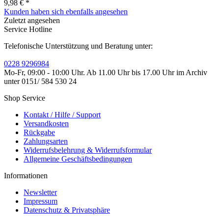
9,98 € *
Kunden haben sich ebenfalls angesehen
Zuletzt angesehen
Service Hotline
Telefonische Unterstützung und Beratung unter:
0228 9296984
Mo-Fr, 09:00 - 10:00 Uhr. Ab 11.00 Uhr bis 17.00 Uhr im Archiv
unter 0151/ 584 530 24
Shop Service
Kontakt / Hilfe / Support
Versandkosten
Rückgabe
Zahlungsarten
Widerrufsbelehrung & Widerrufsformular
Allgemeine Geschäftsbedingungen
Informationen
Newsletter
Impressum
Datenschutz & Privatsphäre