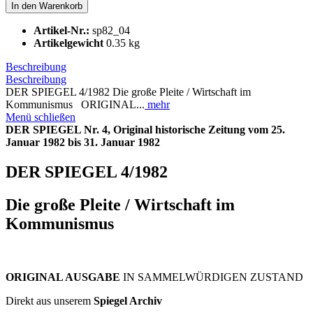
In den
Warenkorb
Artikel-Nr.:
sp82_04
Artikelgewicht
0.35 kg
Beschreibung
Beschreibung
DER SPIEGEL 4/1982 Die große Pleite / Wirtschaft im
Kommunismus ORIGINAL...
mehr
Menü schließen
DER SPIEGEL Nr. 4, Original historische Zeitung vom 25.
Januar 1982 bis 31. Januar 1982
DER SPIEGEL 4/1982
Die große Pleite / Wirtschaft im
Kommunismus
ORIGINAL AUSGABE
IN SAMMELWÜRDIGEN ZUSTAND
Direkt aus unserem
Spiegel Archiv