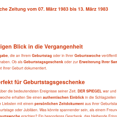
sche Zeitung vom 07. März 1983 bis 13. März 1983
igen Blick in die Vergangenheit
sgabe
, die an Ihrem
Geburtstag
oder in Ihrer
Geburtswoche
veröffent
 haben. Ob als
Geburtstagsgeschenk
oder zur
Erweiterung Ihrer S
 Ihrer Geburt dokumentiert.
erfekt für Geburtstagsgeschenke
über die bedeutendsten Ereignisse seiner Zeit.
DER SPIEGEL
war und 
swoche erhalten Sie einen
authentischen Einblick
in die Schlagzeilen
e Liebsten mit einem
persönlichen Zeitdokument
aus ihrer Geburtst
urtstage oder Jubiläen. Was könnte spannender sein, als einem Freund 
burtswoche
erschien? Ein besonderes Geschenk, das bleibende Erinn