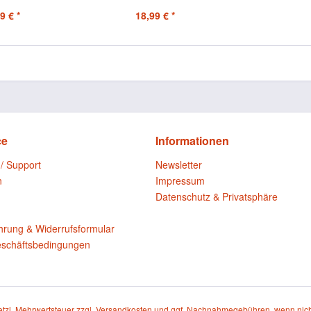
Echtheitszertifikat
9 € *
18,99 € *
ce
Informationen
 / Support
Newsletter
n
Impressum
Datenschutz & Privatsphäre
n
hrung & Widerrufsformular
eschäftsbedingungen
setzl. Mehrwertsteuer zzgl.
Versandkosten
und ggf. Nachnahmegebühren, wenn nich