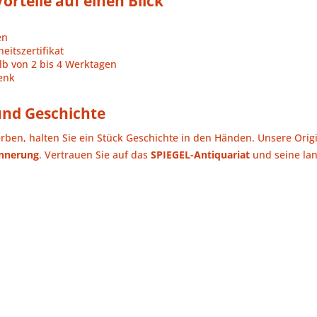
orteile auf einen Blick
en
eitszertifikat
b von 2 bis 4 Werktagen
henk
 und Geschichte
erben, halten Sie ein Stück Geschichte in den Händen. Unsere Ori
innerung
. Vertrauen Sie auf das
SPIEGEL-Antiquariat
und seine lan