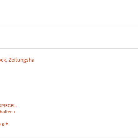
SPIEGEL-
halter +
ertifikat
 € *