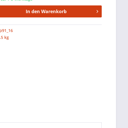
In den
Warenkorb
p91_16
.5 kg