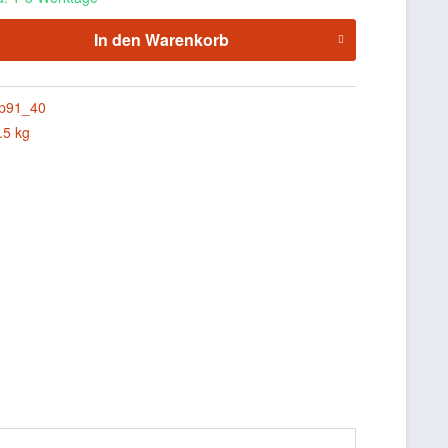
In den
Warenkorb
p91_40
.5 kg