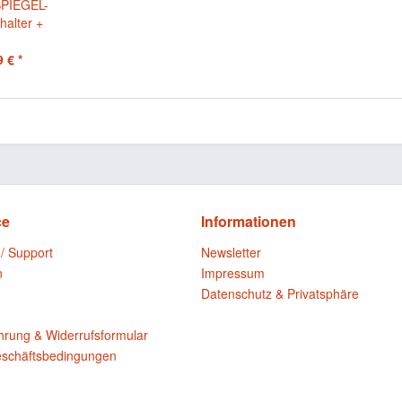
SPIEGEL-
halter +
ertifikat
 € *
ce
Informationen
 / Support
Newsletter
n
Impressum
Datenschutz & Privatsphäre
n
hrung & Widerrufsformular
eschäftsbedingungen