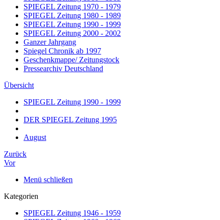
SPIEGEL Zeitung 1970 - 1979
SPIEGEL Zeitung 1980 - 1989
SPIEGEL Zeitung 1990 - 1999
SPIEGEL Zeitung 2000 - 2002
Ganzer Jahrgang
Spiegel Chronik ab 1997
Geschenkmappe/ Zeitungstock
Pressearchiv Deutschland
Übersicht
SPIEGEL Zeitung 1990 - 1999
DER SPIEGEL Zeitung 1995
August
Zurück
Vor
Menü schließen
Kategorien
SPIEGEL Zeitung 1946 - 1959