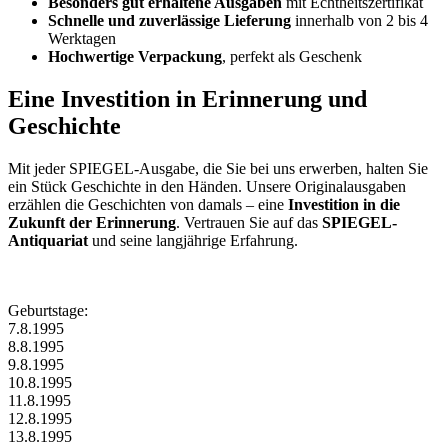
Besonders gut erhaltene Ausgaben
mit Echtheitszertifikat
Schnelle und zuverlässige Lieferung
innerhalb von 2 bis 4
Werktagen
Hochwertige Verpackung
, perfekt als Geschenk
Eine Investition in Erinnerung und
Geschichte
Mit jeder SPIEGEL-Ausgabe, die Sie bei uns erwerben, halten Sie
ein Stück Geschichte in den Händen. Unsere Originalausgaben
erzählen die Geschichten von damals – eine
Investition in die
Zukunft der Erinnerung
. Vertrauen Sie auf das
SPIEGEL-
Antiquariat
und seine langjährige Erfahrung.
Geburtstage:
7.8.1995
8.8.1995
9.8.1995
10.8.1995
11.8.1995
12.8.1995
13.8.1995