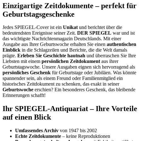
Einzigartige Zeitdokumente – perfekt für
Geburtstagsgeschenke
Jedes SPIEGEL-Cover ist ein
Unikat
und berichtet über die
bedeutendsten Ereignisse seiner Zeit.
DER SPIEGEL
war und ist
das wichtigste Nachrichtenmagazin Deutschlands. Mit einer
Ausgabe aus Ihrer Geburtswoche erhalten Sie einen
authentischen
Einblick
in die Schlagzeilen und Berichte, die die Welt damals
prägte.
Erleben Sie Geschichte hautnah
und überraschen Sie Ihre
Liebsten mit einem
persönlichen Zeitdokument
aus ihrer
Geburtstagswoche. Unsere Ausgaben eignen sich hervorragend als
persönliches Geschenk
für Geburtstage oder Jubiläen. Was könnte
spannender sein, als einem Freund oder Familienmitglied ein
historisches Zeitdokument zu schenken, das exakt in seiner
Geburtswoche
erschien? Ein besonderes Geschenk, das bleibende
Erinnerungen schafft!
Ihr SPIEGEL-Antiquariat – Ihre Vorteile
auf einen Blick
Umfassendes Archiv
von 1947 bis 2002
Echte Zeitdokumente
– keine Reproduktionen