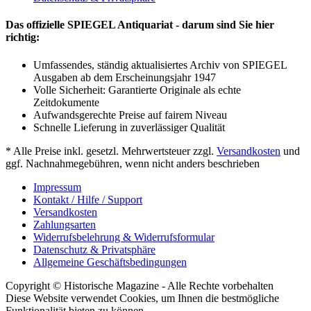
Das offizielle SPIEGEL Antiquariat - darum sind Sie hier
richtig:
Umfassendes, ständig aktualisiertes Archiv von SPIEGEL
Ausgaben ab dem Erscheinungsjahr 1947
Volle Sicherheit: Garantierte Originale als echte
Zeitdokumente
Aufwandsgerechte Preise auf fairem Niveau
Schnelle Lieferung in zuverlässiger Qualität
* Alle Preise inkl. gesetzl. Mehrwertsteuer zzgl.
Versandkosten
und
ggf. Nachnahmegebühren, wenn nicht anders beschrieben
Impressum
Kontakt / Hilfe / Support
Versandkosten
Zahlungsarten
Widerrufsbelehrung & Widerrufsformular
Datenschutz & Privatsphäre
Allgemeine Geschäftsbedingungen
Copyright © Historische Magazine - Alle Rechte vorbehalten
Diese Website verwendet Cookies, um Ihnen die bestmögliche
Funktionalität bieten zu können.