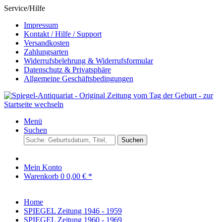
Service/Hilfe
Impressum
Kontakt / Hilfe / Support
Versandkosten
Zahlungsarten
Widerrufsbelehrung & Widerrufsformular
Datenschutz & Privatsphäre
Allgemeine Geschäftsbedingungen
Menü
Suchen
Suchen
Mein Konto
Warenkorb
0
0,00 € *
Home
SPIEGEL Zeitung 1946 - 1959
SPIEGEL Zeitung 1960 - 1969