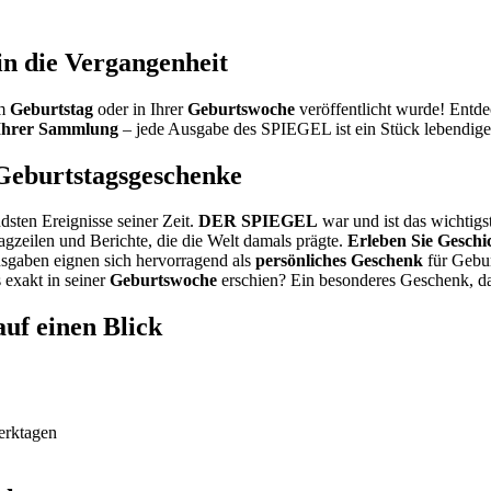
in die Vergangenheit
em
Geburtstag
oder in Ihrer
Geburtswoche
veröffentlicht wurde! Entd
Ihrer Sammlung
– jede Ausgabe des SPIEGEL ist ein Stück lebendige
 Geburtstagsgeschenke
dsten Ereignisse seiner Zeit.
DER SPIEGEL
war und ist das wichtig
agzeilen und Berichte, die die Welt damals prägte.
Erleben Sie Geschi
sgaben eignen sich hervorragend als
persönliches Geschenk
für Gebur
 exakt in seiner
Geburtswoche
erschien? Ein besonderes Geschenk, da
uf einen Blick
erktagen