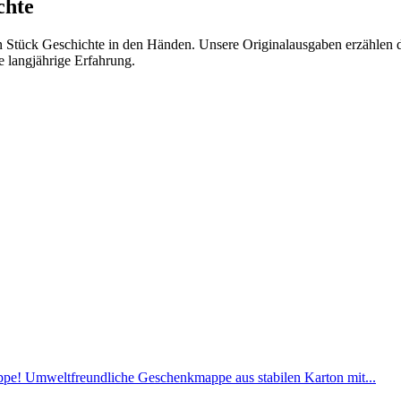
chte
n Stück Geschichte in den Händen. Unsere Originalausgaben erzählen 
e langjährige Erfahrung.
Umweltfreundliche Geschenkmappe aus stabilen Karton mit...