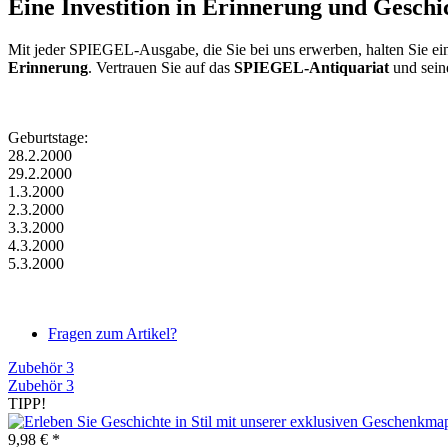
Eine Investition in Erinnerung und Geschi
Mit jeder SPIEGEL-Ausgabe, die Sie bei uns erwerben, halten Sie ei
Erinnerung
. Vertrauen Sie auf das
SPIEGEL-Antiquariat
und sein
Geburtstage:
28.2.2000
29.2.2000
1.3.2000
2.3.2000
3.3.2000
4.3.2000
5.3.2000
Fragen zum Artikel?
Zubehör
3
Zubehör
3
TIPP!
9,98 € *