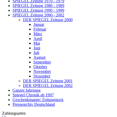
SPIEGEL Zeitung 1970 - 1979
SPIEGEL Zeitung 1980 - 1989
SPIEGEL Zeitung 1990 - 1999
SPIEGEL Zeitung 2000 - 2002
DER SPIEGEL Zeitung 2000
Januar
Februar
März
April
Mai
Juni
Juli
August
September
Oktober
November
Dezember
DER SPIEGEL Zeitung 2001
DER SPIEGEL Zeitung 2002
Ganzer Jahrgang
Spiegel Chronik ab 1997
Geschenkmappe/ Zeitungstock
Pressearchiv Deutschland
Zahlungsarten