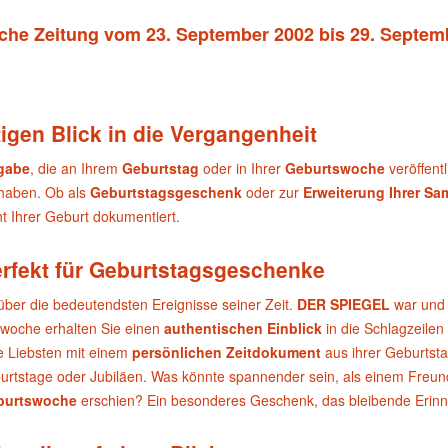
sche Zeitung vom 23. September 2002 bis 29. Septem
igen Blick in die Vergangenheit
sgabe
, die an Ihrem
Geburtstag
oder in Ihrer
Geburtswoche
veröffent
 haben. Ob als
Geburtstagsgeschenk
oder zur
Erweiterung Ihrer S
 Ihrer Geburt dokumentiert.
erfekt für Geburtstagsgeschenke
über die bedeutendsten Ereignisse seiner Zeit.
DER SPIEGEL
war und 
swoche erhalten Sie einen
authentischen Einblick
in die Schlagzeilen
e Liebsten mit einem
persönlichen Zeitdokument
aus ihrer Geburtst
urtstage oder Jubiläen. Was könnte spannender sein, als einem Freund 
burtswoche
erschien? Ein besonderes Geschenk, das bleibende Erinn