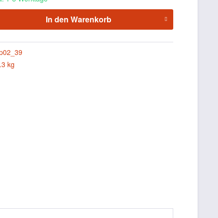
In den
Warenkorb
p02_39
.3 kg