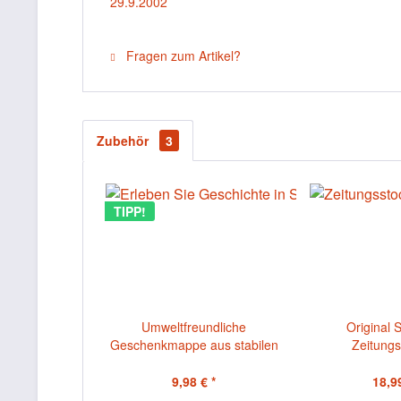
29.9.2002
Fragen zum Artikel?
Zubehör
3
TIPP!
Umweltfreundliche
Original 
Geschenkmappe aus stabilen
Zeitungs
Karton mit...
Echtheitsz
9,98 € *
18,99