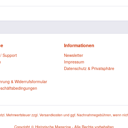
ce
Informationen
 / Support
Newsletter
n
Impressum
Datenschutz & Privatsphäre
n
hrung & Widerrufsformular
eschäftsbedingungen
setzl. Mehrwertsteuer zzgl.
Versandkosten
und ggf. Nachnahmegebühren, wenn nich
Copyright © Historische Magazine - Alle Rechte vorbehalten