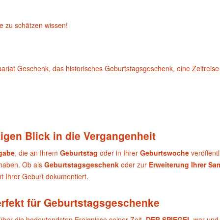
re zu schätzen wissen!
iat Geschenk, das historisches Geburtstagsgeschenk, eine Zeitreise 
igen Blick in die Vergangenheit
sgabe
, die an Ihrem
Geburtstag
oder in Ihrer
Geburtswoche
veröffent
 haben. Ob als
Geburtstagsgeschenk
oder zur
Erweiterung Ihrer S
 Ihrer Geburt dokumentiert.
erfekt für Geburtstagsgeschenke
über die bedeutendsten Ereignisse seiner Zeit.
DER SPIEGEL
war und 