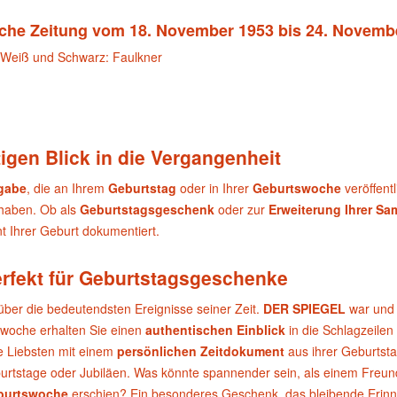
ische Zeitung vom 18. November 1953 bis 24. Novemb
n Weiß und Schwarz: Faulkner
igen Blick in die Vergangenheit
sgabe
, die an Ihrem
Geburtstag
oder in Ihrer
Geburtswoche
veröffent
 haben. Ob als
Geburtstagsgeschenk
oder zur
Erweiterung Ihrer S
 Ihrer Geburt dokumentiert.
erfekt für Geburtstagsgeschenke
über die bedeutendsten Ereignisse seiner Zeit.
DER SPIEGEL
war und 
swoche erhalten Sie einen
authentischen Einblick
in die Schlagzeilen
e Liebsten mit einem
persönlichen Zeitdokument
aus ihrer Geburtst
urtstage oder Jubiläen. Was könnte spannender sein, als einem Freund 
burtswoche
erschien? Ein besonderes Geschenk, das bleibende Erinn