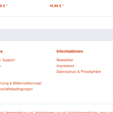
Echtheitszertifikat
9 € *
18,99 € *
ce
Informationen
 / Support
Newsletter
n
Impressum
Datenschutz & Privatsphäre
n
hrung & Widerrufsformular
eschäftsbedingungen
setzl. Mehrwertsteuer zzgl.
Versandkosten
und ggf. Nachnahmegebühren, wenn nich