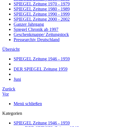
SPIEGEL Zeitung 1970 - 1979
SPIEGEL Zeitung 1980 - 1989
SPIEGEL Zeitung 1990 - 1999
SPIEGEL Zeitung 2000 - 2002
Ganzer Jahrgang
Spiegel Chronik ab 1997
Geschenkmappe/ Zeitungstock
Pressearchiv Deutschland
Übersicht
SPIEGEL Zeitung 1946 - 1959
DER SPIEGEL Zeitung 1959
Juni
Zurück
Vor
Menü schließen
Kategorien
SPIEGEL Zeitung 1946 - 1959