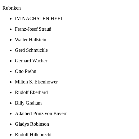
Rubriken
IM NÄCHSTEN HEFT
Franz-Josef Strauß
Walter Hallstein
Gerd Schmückle
Gerhard Wacher
Otto Prehn
Milton S. Eisenhower
Rudolf Eberhard
Billy Graham
Adalbert Prinz von Bayern
Gladys Robinson
Rudolf Hillebrecht