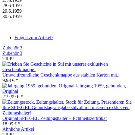
27.6.1959
28.6.1959
29.6.1959
30.6.1959
Fragen zum Artikel?
Zubehör
3
Zubehör
3
TIPP!
Umweltfreundliche Geschenkmappe aus stabilen Karton mit...
9,98 € *
Jahrgang 1959, gebunden,
Original
219,99 € *
Original SPIEGEL-Zeitungshalter + Echtheitszertifikat
18,99 € *
Ähnliche Artikel
TIPP!