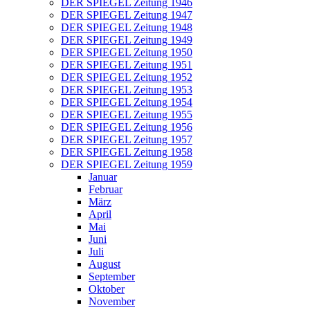
DER SPIEGEL Zeitung 1946
DER SPIEGEL Zeitung 1947
DER SPIEGEL Zeitung 1948
DER SPIEGEL Zeitung 1949
DER SPIEGEL Zeitung 1950
DER SPIEGEL Zeitung 1951
DER SPIEGEL Zeitung 1952
DER SPIEGEL Zeitung 1953
DER SPIEGEL Zeitung 1954
DER SPIEGEL Zeitung 1955
DER SPIEGEL Zeitung 1956
DER SPIEGEL Zeitung 1957
DER SPIEGEL Zeitung 1958
DER SPIEGEL Zeitung 1959
Januar
Februar
März
April
Mai
Juni
Juli
August
September
Oktober
November