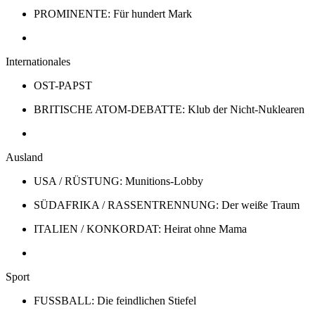
PROMINENTE: Für hundert Mark
Internationales
OST-PAPST
BRITISCHE ATOM-DEBATTE: Klub der Nicht-Nuklearen
Ausland
USA / RÜSTUNG: Munitions-Lobby
SÜDAFRIKA / RASSENTRENNUNG: Der weiße Traum
ITALIEN / KONKORDAT: Heirat ohne Mama
Sport
FUSSBALL: Die feindlichen Stiefel