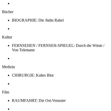
Bücher
BIOGRAPHIE: Die Jüdin Rahel
Kultur
FERNSEHEN / FERNSEH-SPIEGEL: Durch die Wüste /
Von Telemann
Medizin
CHIRURGIE: Kaltes Blut
Film
RAUMFAHRT: Die Ost-Venusier