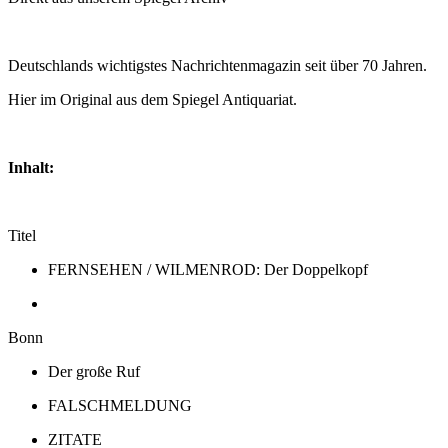
Deutschlands wichtigstes Nachrichtenmagazin seit über 70 Jahren.
Hier im Original aus dem Spiegel Antiquariat.
Inhalt:
Titel
FERNSEHEN / WILMENROD: Der Doppelkopf
Bonn
Der große Ruf
FALSCHMELDUNG
ZITATE