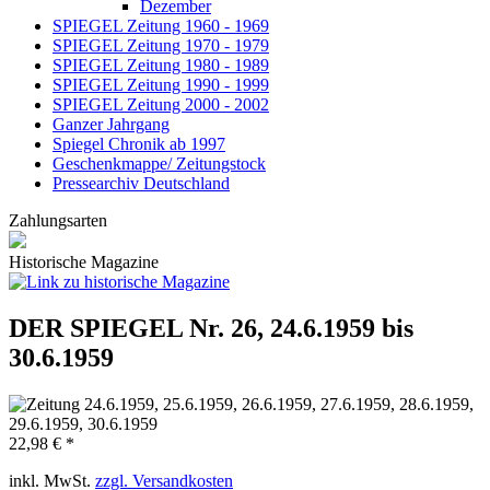
Dezember
SPIEGEL Zeitung 1960 - 1969
SPIEGEL Zeitung 1970 - 1979
SPIEGEL Zeitung 1980 - 1989
SPIEGEL Zeitung 1990 - 1999
SPIEGEL Zeitung 2000 - 2002
Ganzer Jahrgang
Spiegel Chronik ab 1997
Geschenkmappe/ Zeitungstock
Pressearchiv Deutschland
Zahlungsarten
Historische Magazine
DER SPIEGEL Nr. 26, 24.6.1959 bis
30.6.1959
22,98 € *
inkl. MwSt.
zzgl. Versandkosten