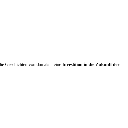
die Geschichten von damals – eine
Investition in die Zukunft der