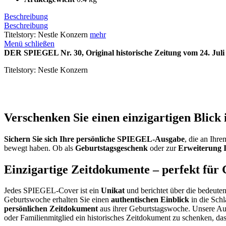
Beschreibung
Beschreibung
Titelstory: Nestle Konzern
mehr
Menü schließen
DER SPIEGEL Nr. 30, Original historische Zeitung vom 24. Juli 1
Titelstory: Nestle Konzern
Verschenken Sie einen einzigartigen Blick 
Sichern Sie sich Ihre persönliche SPIEGEL-Ausgabe
, die an Ihr
bewegt haben. Ob als
Geburtstagsgeschenk
oder zur
Erweiterung 
Einzigartige Zeitdokumente – perfekt für
Jedes SPIEGEL-Cover ist ein
Unikat
und berichtet über die bedeuten
Geburtswoche erhalten Sie einen
authentischen Einblick
in die Schl
persönlichen Zeitdokument
aus ihrer Geburtstagswoche. Unsere Au
oder Familienmitglied ein historisches Zeitdokument zu schenken, das