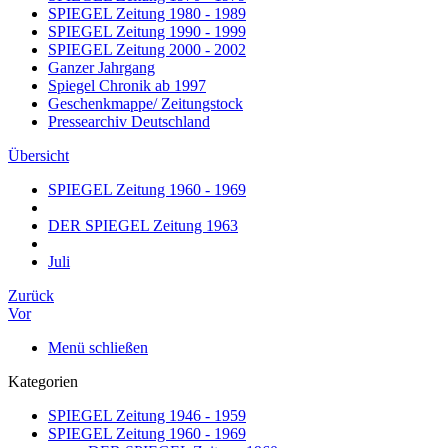
SPIEGEL Zeitung 1980 - 1989
SPIEGEL Zeitung 1990 - 1999
SPIEGEL Zeitung 2000 - 2002
Ganzer Jahrgang
Spiegel Chronik ab 1997
Geschenkmappe/ Zeitungstock
Pressearchiv Deutschland
Übersicht
SPIEGEL Zeitung 1960 - 1969
DER SPIEGEL Zeitung 1963
Juli
Zurück
Vor
Menü schließen
Kategorien
SPIEGEL Zeitung 1946 - 1959
SPIEGEL Zeitung 1960 - 1969