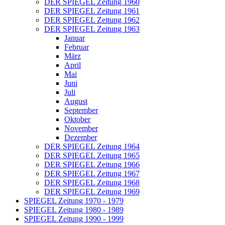
DER SPIEGEL Zeitung 1960
DER SPIEGEL Zeitung 1961
DER SPIEGEL Zeitung 1962
DER SPIEGEL Zeitung 1963
Januar
Februar
März
April
Mai
Juni
Juli
August
September
Oktober
November
Dezember
DER SPIEGEL Zeitung 1964
DER SPIEGEL Zeitung 1965
DER SPIEGEL Zeitung 1966
DER SPIEGEL Zeitung 1967
DER SPIEGEL Zeitung 1968
DER SPIEGEL Zeitung 1969
SPIEGEL Zeitung 1970 - 1979
SPIEGEL Zeitung 1980 - 1989
SPIEGEL Zeitung 1990 - 1999