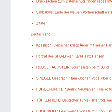
Drucksachen zum Datenschutz finden reges Int
Simbabwe: Ende der weißen Vorherrschaft wirts
Zitate
Deutschland
Koaslition: Genscher kriegt Ärger mit seiner Par
Porträt des SPD-Linken Karl-Heinz Hansen
RUDOLF AUGSTEIN: Journalisten beim Bund
SPIEGEL Gespräch: Hans-Jochen Vogel über di
FDP/BERLIN: FDP Berlin: Neuwahlen - Risiko für
TÜRKEI-HILFE: Deutscher Türkei-Hilfe trotz w
PROTOKOLL: Beschwerde von Helmut Kohl: Stre