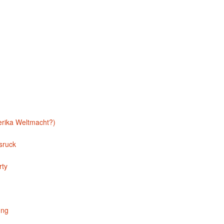
erika Weltmacht?)
sruck
rty
ung