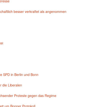
eresse
chaftlich besser verkraftet als angenommen
tei
e SPD in Berlin und Bonn
 die Liberalen
achsender Proteste gegen das Regime
it um Bonner Protokoll