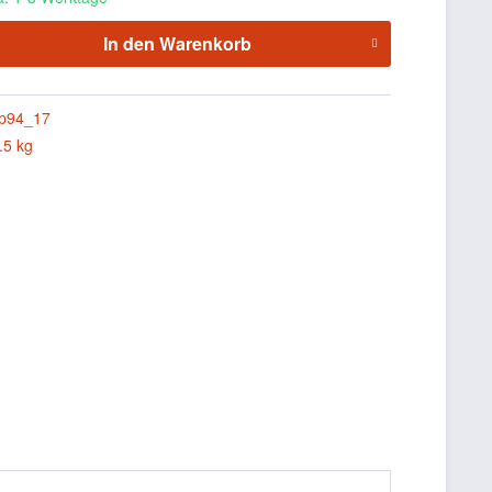
In den
Warenkorb
p94_17
.5 kg