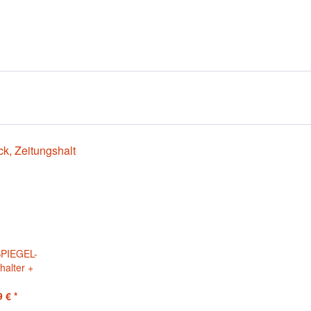
SPIEGEL-
halter +
ertifikat
 € *