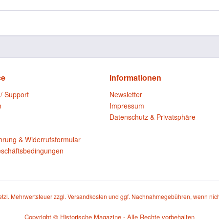
ce
Informationen
 / Support
Newsletter
n
Impressum
Datenschutz & Privatsphäre
n
hrung & Widerrufsformular
eschäftsbedingungen
setzl. Mehrwertsteuer zzgl.
Versandkosten
und ggf. Nachnahmegebühren, wenn nich
Copyright © Historische Magazine - Alle Rechte vorbehalten