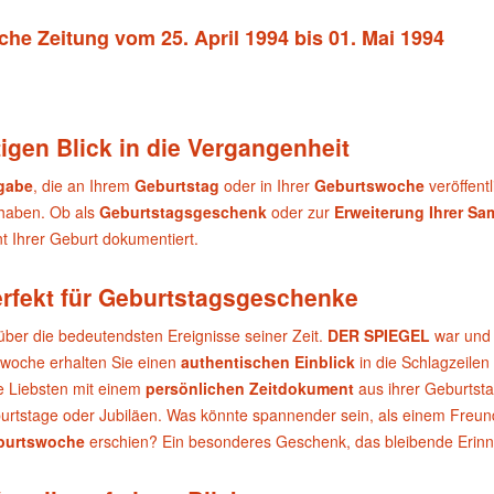
che Zeitung vom 25. April 1994 bis 01. Mai 1994
igen Blick in die Vergangenheit
sgabe
, die an Ihrem
Geburtstag
oder in Ihrer
Geburtswoche
veröffent
 haben. Ob als
Geburtstagsgeschenk
oder zur
Erweiterung Ihrer S
 Ihrer Geburt dokumentiert.
erfekt für Geburtstagsgeschenke
über die bedeutendsten Ereignisse seiner Zeit.
DER SPIEGEL
war und 
swoche erhalten Sie einen
authentischen Einblick
in die Schlagzeilen
e Liebsten mit einem
persönlichen Zeitdokument
aus ihrer Geburtst
urtstage oder Jubiläen. Was könnte spannender sein, als einem Freund 
burtswoche
erschien? Ein besonderes Geschenk, das bleibende Erinn