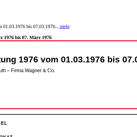
1.03.1976 bis 07.03.1976...
mehr
z 1976 bis 07. März 1976
ung 1976 vom 01.03.1976 bis 07.
uth – Firma Wagner & Co.
GEL