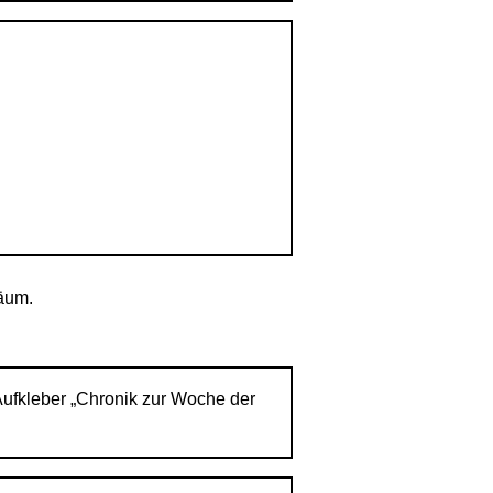
äum.
Aufkleber „Chronik zur Woche der