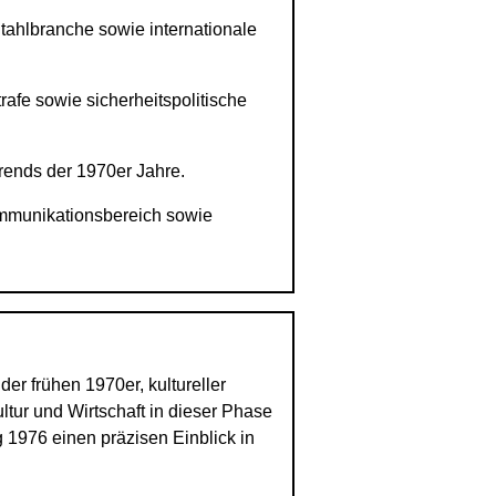
Stahlbranche sowie internationale
afe sowie sicherheitspolitische
rends der 1970er Jahre.
Kommunikationsbereich sowie
r frühen 1970er, kultureller
tur und Wirtschaft in dieser Phase
1976 einen präzisen Einblick in