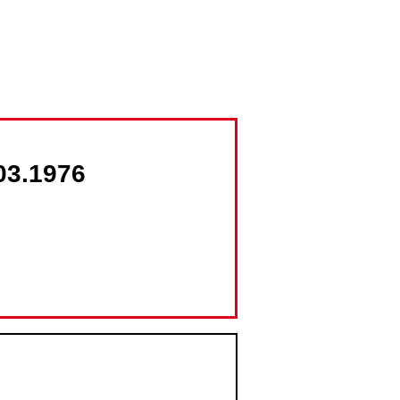
03.1976