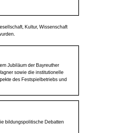
sellschaft, Kultur, Wissenschaft
wurden.
m Jubiläum der Bayreuther
agner sowie die institutionelle
Aspekte des Festspielbetriebs und
e bildungspolitische Debatten