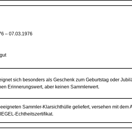
6 – 07.03.1976
gut
eignet sich besonders als Geschenk zum Geburtstag oder Jubil
nen Erinnerungswert, aber keinen Sammlerwert.
geeigneten Sammler-Klarsichthülle geliefert, versehen mit dem 
EGEL-Echtheitszertifikat.