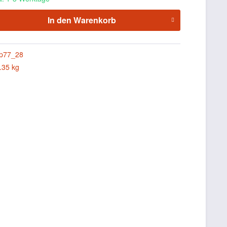
In den
Warenkorb
p77_28
.35 kg