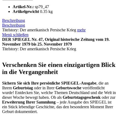
Artikel-Nr.:
sp79_47
Artikelgewicht
0.35 kg
Beschreibung
Beschreibung
Titelstory: Der amerikanisch Persische Krieg
mehr
Menü schließen
DER SPIEGEL Nr. 47, Original historische Zeitung vom 19.
November 1979 bis 25. November 1979
Titelstory: Der amerikanisch Persische Krieg
Verschenken Sie einen einzigartigen Blick
in die Vergangenheit
Sichern Sie sich Ihre persönliche SPIEGEL-Ausgabe
, die an
Ihrem
Geburtstag
oder in Ihrer
Geburtswoche
veröffentlicht
wurde! Entdecken Sie, welche Themen Deutschland und die Welt in
dieser Woche bewegt haben. Ob als
Geburtstagsgeschenk
oder zur
Erweiterung Ihrer Sammlung
– jede Ausgabe des SPIEGEL ist
ein Stück lebendige Geschichte, das den besonderen Moment Ihrer
Geburt dokumentiert.