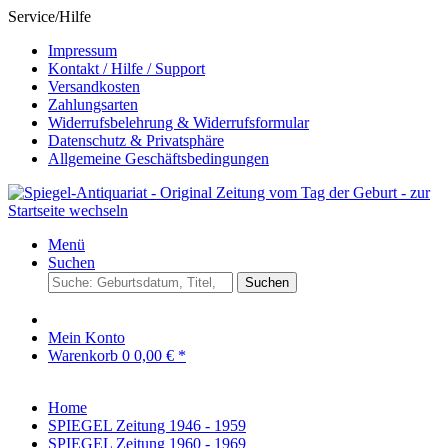
Service/Hilfe
Impressum
Kontakt / Hilfe / Support
Versandkosten
Zahlungsarten
Widerrufsbelehrung & Widerrufsformular
Datenschutz & Privatsphäre
Allgemeine Geschäftsbedingungen
Menü
Suchen
Suchen
Mein Konto
Warenkorb
0
0,00 € *
Home
SPIEGEL Zeitung 1946 - 1959
SPIEGEL Zeitung 1960 - 1969