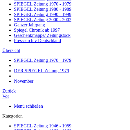
SPIEGEL Zeitung 1970 - 1979
SPIEGEL Zeitung 1980 - 1989
SPIEGEL Zeitung 1990 - 1999
SPIEGEL Zeitung 2000 - 2002
Ganzer Jahrgang
Spiegel Chronik ab 1997
Geschenkmappe/ Zeitungstock
Pressearchiv Deutschland
Übersicht
SPIEGEL Zeitung 1970 - 1979
DER SPIEGEL Zeitung 1979
November
Zurück
Vor
Menü schließen
Kategorien
SPIEGEL Zeitung 1946 - 1959