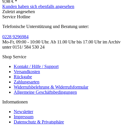
9,98 € *
Kunden haben sich ebenfalls angesehen
Zuletzt angesehen
Service Hotline
Telefonische Unterstützung und Beratung unter:
0228 9296984
Mo-Fr, 09:00 - 10:00 Uhr. Ab 11.00 Uhr bis 17.00 Uhr im Archiv
unter 0151/ 584 530 24
Shop Service
Kontakt / Hilfe / Support
Versandkosten
Rückgabe
Zahlungsarten
Widerrufsbelehrung & Widerrufsformular
Allgemeine Geschäftsbedingungen
Informationen
Newsletter
Impressum
Datenschutz & Privatsphäre