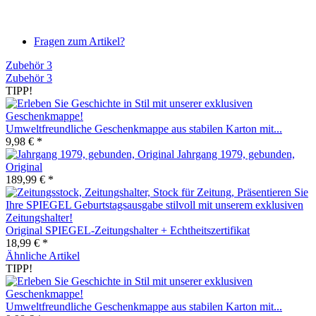
Fragen zum Artikel?
Zubehör
3
Zubehör
3
TIPP!
Umweltfreundliche Geschenkmappe aus stabilen Karton mit...
9,98 € *
Jahrgang 1979, gebunden,
Original
189,99 € *
Original SPIEGEL-Zeitungshalter + Echtheitszertifikat
18,99 € *
Ähnliche Artikel
TIPP!
Umweltfreundliche Geschenkmappe aus stabilen Karton mit...