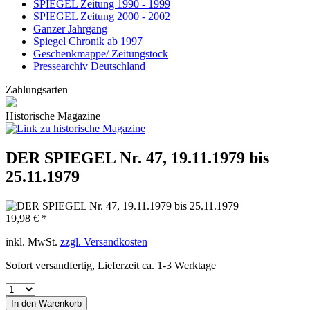
SPIEGEL Zeitung 1990 - 1999
SPIEGEL Zeitung 2000 - 2002
Ganzer Jahrgang
Spiegel Chronik ab 1997
Geschenkmappe/ Zeitungstock
Pressearchiv Deutschland
Zahlungsarten
Historische Magazine
DER SPIEGEL Nr. 47, 19.11.1979 bis
25.11.1979
19,98 € *
inkl. MwSt.
zzgl. Versandkosten
Sofort versandfertig, Lieferzeit ca. 1-3 Werktage
In den
Warenkorb