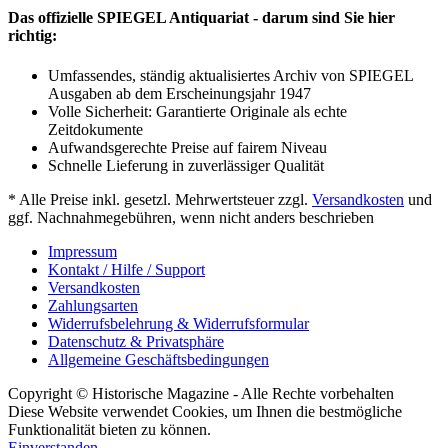
Das offizielle SPIEGEL Antiquariat - darum sind Sie hier
richtig:
Umfassendes, ständig aktualisiertes Archiv von SPIEGEL
Ausgaben ab dem Erscheinungsjahr 1947
Volle Sicherheit: Garantierte Originale als echte
Zeitdokumente
Aufwandsgerechte Preise auf fairem Niveau
Schnelle Lieferung in zuverlässiger Qualität
* Alle Preise inkl. gesetzl. Mehrwertsteuer zzgl.
Versandkosten
und
ggf. Nachnahmegebühren, wenn nicht anders beschrieben
Impressum
Kontakt / Hilfe / Support
Versandkosten
Zahlungsarten
Widerrufsbelehrung & Widerrufsformular
Datenschutz & Privatsphäre
Allgemeine Geschäftsbedingungen
Copyright © Historische Magazine - Alle Rechte vorbehalten
Diese Website verwendet Cookies, um Ihnen die bestmögliche
Funktionalität bieten zu können.
Einverstanden