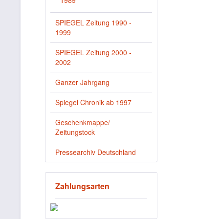
1989
SPIEGEL Zeitung 1990 -
1999
SPIEGEL Zeitung 2000 -
2002
Ganzer Jahrgang
Spiegel Chronik ab 1997
Geschenkmappe/
Zeitungstock
Pressearchiv Deutschland
Zahlungsarten