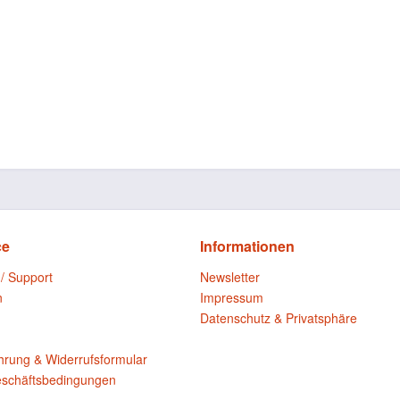
ce
Informationen
 / Support
Newsletter
n
Impressum
Datenschutz & Privatsphäre
n
hrung & Widerrufsformular
eschäftsbedingungen