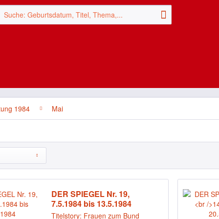
tung 1984
Mai
DER SPIEGEL Nr. 19,
7.5.1984 bis 13.5.1984
Titelstory: Frauen zum Bund