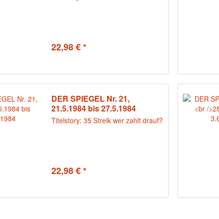
22,98 € *
DER SPIEGEL Nr. 21,
21.5.1984 bis 27.5.1984
Titelstory: 35 Streik wer zahlt drauf?
22,98 € *