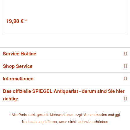
19,98 € *
Service Hotline
Shop Service
Informationen
Das offizielle SPIEGEL Antiquariat - darum sind Sie hier
richtig:
* Alle Preise inkl. gesetzl. Mehrwertsteuer zzgl.
Versandkosten
und ggf.
Nachnahmegebühren, wenn nicht anders beschrieben