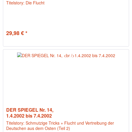
Titelstory: Die Flucht
29,98 € *
DER SPIEGEL Nr. 14,
1.4.2002 bis 7.4.2002
Titelstory: Schmutzige Tricks + Flucht und Vertreibung der
Deutschen aus dem Osten (Teil 2)