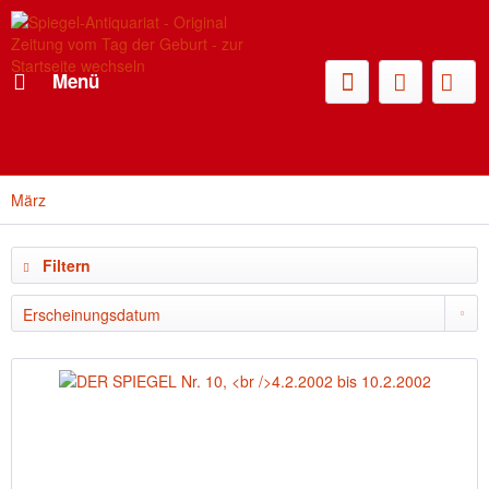
Menü
März
Filtern