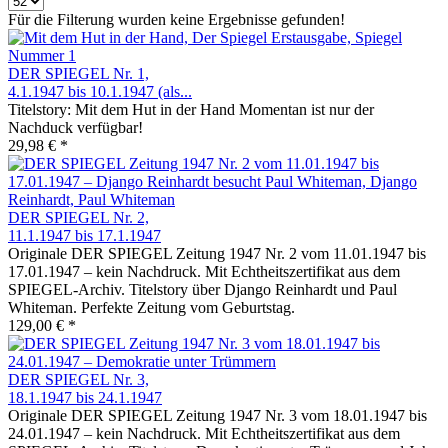
Für die Filterung wurden keine Ergebnisse gefunden!
DER SPIEGEL Nr. 1,
4.1.1947 bis 10.1.1947 (als...
Titelstory: Mit dem Hut in der Hand Momentan ist nur der
Nachduck verfügbar!
29,98 € *
DER SPIEGEL Nr. 2,
11.1.1947 bis 17.1.1947
Originale DER SPIEGEL Zeitung 1947 Nr. 2 vom 11.01.1947 bis
17.01.1947 – kein Nachdruck. Mit Echtheitszertifikat aus dem
SPIEGEL-Archiv. Titelstory über Django Reinhardt und Paul
Whiteman. Perfekte Zeitung vom Geburtstag.
129,00 € *
DER SPIEGEL Nr. 3,
18.1.1947 bis 24.1.1947
Originale DER SPIEGEL Zeitung 1947 Nr. 3 vom 18.01.1947 bis
24.01.1947 – kein Nachdruck. Mit Echtheitszertifikat aus dem