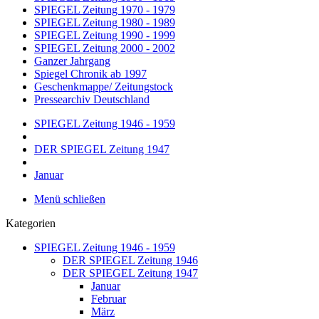
SPIEGEL Zeitung 1970 - 1979
SPIEGEL Zeitung 1980 - 1989
SPIEGEL Zeitung 1990 - 1999
SPIEGEL Zeitung 2000 - 2002
Ganzer Jahrgang
Spiegel Chronik ab 1997
Geschenkmappe/ Zeitungstock
Pressearchiv Deutschland
SPIEGEL Zeitung 1946 - 1959
DER SPIEGEL Zeitung 1947
Januar
Menü schließen
Kategorien
SPIEGEL Zeitung 1946 - 1959
DER SPIEGEL Zeitung 1946
DER SPIEGEL Zeitung 1947
Januar
Februar
März