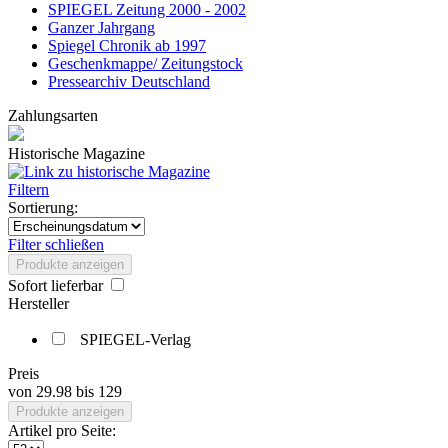
SPIEGEL Zeitung 2000 - 2002
Ganzer Jahrgang
Spiegel Chronik ab 1997
Geschenkmappe/ Zeitungstock
Pressearchiv Deutschland
Zahlungsarten
Historische Magazine
Filtern
Sortierung:
Filter schließen
Produkte anzeigen
Sofort lieferbar
Hersteller
SPIEGEL-Verlag
Preis
von
29.98
bis
129
Produkte anzeigen
Artikel pro Seite: