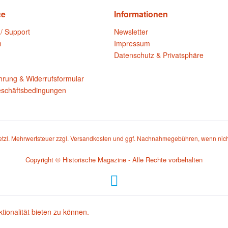
ce
Informationen
 / Support
Newsletter
n
Impressum
Datenschutz & Privatsphäre
n
hrung & Widerrufsformular
eschäftsbedingungen
setzl. Mehrwertsteuer zzgl.
Versandkosten
und ggf. Nachnahmegebühren, wenn nich
Copyright © Historische Magazine - Alle Rechte vorbehalten
ionalität bieten zu können.