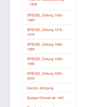
1959
SPIEGEL Zeitung 1960 -
1969
SPIEGEL Zeitung 1970 -
1979
SPIEGEL Zeitung 1980 -
1989
SPIEGEL Zeitung 1990 -
1999
SPIEGEL Zeitung 2000 -
2002
Ganzer Jahrgang
Spiegel Chronik ab 1997