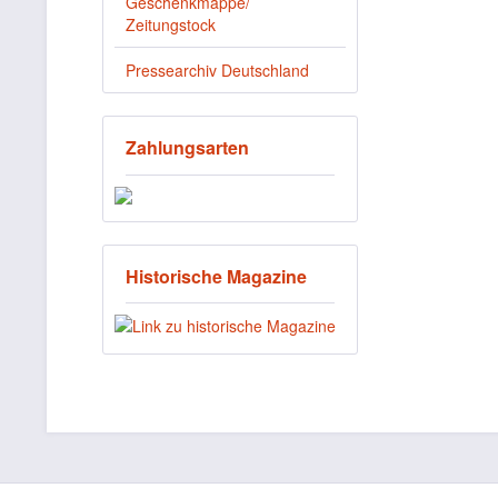
Geschenkmappe/
Zeitungstock
Pressearchiv Deutschland
Zahlungsarten
Historische Magazine