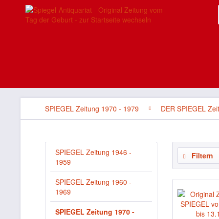
SPIEGEL Zeitung 1970 - 1979
DER SPIEGEL Zei
SPIEGEL Zeitung 1946 -
Filtern
1959
SPIEGEL Zeitung 1960 -
1969
SPIEGEL Zeitung 1970 -