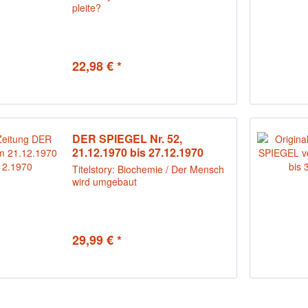
pleite?
22,98 € *
DER SPIEGEL Nr. 52,
21.12.1970 bis 27.12.1970
Titelstory: Biochemie / Der Mensch
wird umgebaut
29,99 € *