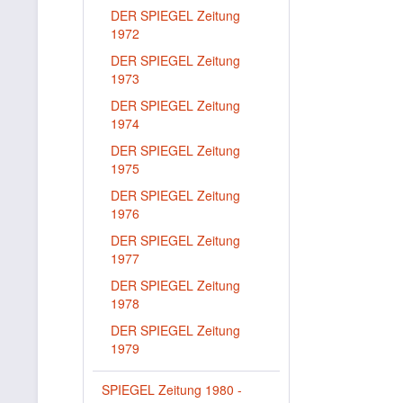
DER SPIEGEL Zeitung
1972
DER SPIEGEL Zeitung
1973
DER SPIEGEL Zeitung
1974
DER SPIEGEL Zeitung
1975
DER SPIEGEL Zeitung
1976
DER SPIEGEL Zeitung
1977
DER SPIEGEL Zeitung
1978
DER SPIEGEL Zeitung
1979
SPIEGEL Zeitung 1980 -