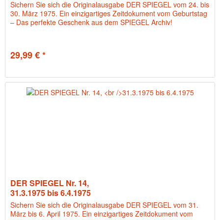
Sichern Sie sich die Originalausgabe DER SPIEGEL vom 24. bis
30. März 1975. Ein einzigartiges Zeitdokument vom Geburtstag
– Das perfekte Geschenk aus dem SPIEGEL Archiv!
29,99 € *
DER SPIEGEL Nr. 14,
31.3.1975 bis 6.4.1975
Sichern Sie sich die Originalausgabe DER SPIEGEL vom 31.
März bis 6. April 1975. Ein einzigartiges Zeitdokument vom