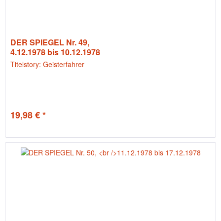
DER SPIEGEL Nr. 49,
4.12.1978 bis 10.12.1978
Titelstory: Geisterfahrer
19,98 € *