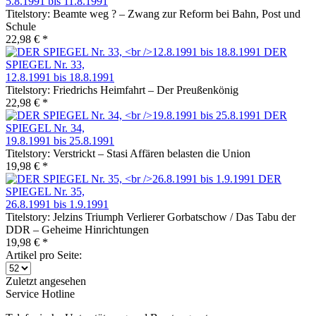
5.8.1991 bis 11.8.1991
Titelstory: Beamte weg ? – Zwang zur Reform bei Bahn, Post und
Schule
22,98 € *
DER
SPIEGEL Nr. 33,
12.8.1991 bis 18.8.1991
Titelstory: Friedrichs Heimfahrt – Der Preußenkönig
22,98 € *
DER
SPIEGEL Nr. 34,
19.8.1991 bis 25.8.1991
Titelstory: Verstrickt – Stasi Affären belasten die Union
19,98 € *
DER
SPIEGEL Nr. 35,
26.8.1991 bis 1.9.1991
Titelstory: Jelzins Triumph Verlierer Gorbatschow / Das Tabu der
DDR – Geheime Hinrichtungen
19,98 € *
Artikel pro Seite:
Zuletzt angesehen
Service Hotline