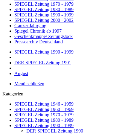
SPIEGEL Zeitung 1970 - 1979
SPIEGEL Zeitung 1980 - 1989
SPIEGEL Zeitung 1990 - 1999
SPIEGEL Zeitung 2000 - 2002
Ganzer Jahrgang
Spiegel Chronik ab 1997
Geschenkmappe/ Zeitungstock
Pressearchiv Deutschland
SPIEGEL Zeitung 1990 - 1999
DER SPIEGEL Zeitung 1991
August
Menü schließen
Kategorien
SPIEGEL Zeitung 1946 - 1959
SPIEGEL Zeitung 1960 - 1969
SPIEGEL Zeitung 1970 - 1979
SPIEGEL Zeitung 1980 - 1989
SPIEGEL Zeitung 1990 - 1999
DER SPIEGEL Zeitung 1990