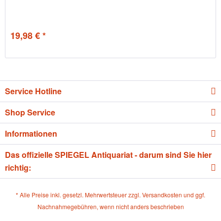
19,98 € *
Service Hotline
Shop Service
Informationen
Das offizielle SPIEGEL Antiquariat - darum sind Sie hier
richtig:
* Alle Preise inkl. gesetzl. Mehrwertsteuer zzgl.
Versandkosten
und ggf.
Nachnahmegebühren, wenn nicht anders beschrieben