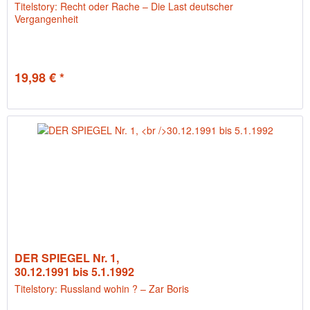
Titelstory: Recht oder Rache – Die Last deutscher
Vergangenheit
19,98 € *
DER SPIEGEL Nr. 1,
30.12.1991 bis 5.1.1992
Titelstory: Russland wohin ? – Zar Boris