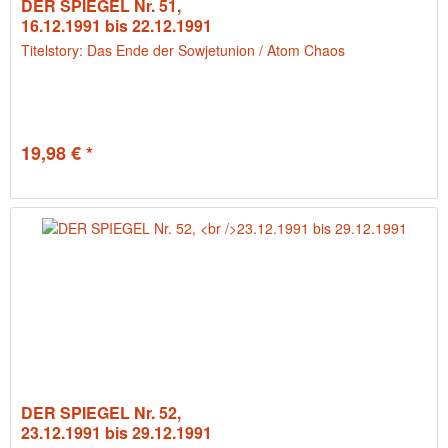
DER SPIEGEL Nr. 51,
16.12.1991 bis 22.12.1991
Titelstory: Das Ende der Sowjetunion / Atom Chaos
19,98 € *
DER SPIEGEL Nr. 52,
23.12.1991 bis 29.12.1991