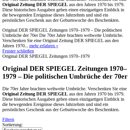
Original Zeitung DER SPIEGEL
aus den Jahren 1970 bis 1979.
Diese historischen Ausgaben geben einen einzigartigen Einblick in
die bewegenden Ereignisse dieses Jahrzehnts und sind ein
persönliches Geschenk aus der Geburtswoche des Beschenkten.
Original DER SPIEGEL Zeitungen 1970–1979 – Die politischen
Umbrüche der 70er Die 70er Jahre brachten weltweite Umbrüche.
Verschenken Sie eine Original Zeitung DER SPIEGEL aus den
Jahren 1970...
mehr erfahren »
Fenster schließen
Original DER SPIEGEL Zeitungen 1970–1979
Original DER SPIEGEL Zeitungen 1970–
1979 – Die politischen Umbrüche der 70er
Die 70er Jahre brachten weltweite Umbrüche. Verschenken Sie eine
Original Zeitung DER SPIEGEL
aus den Jahren 1970 bis 1979.
Diese historischen Ausgaben geben einen einzigartigen Einblick in
die bewegenden Ereignisse dieses Jahrzehnts und sind ein
persönliches Geschenk aus der Geburtswoche des Beschenkten.
Filtern
Sortierung: