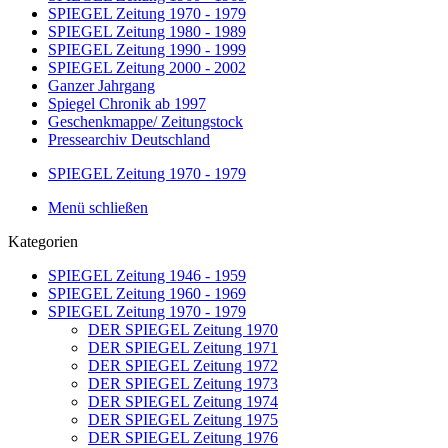
SPIEGEL Zeitung 1970 - 1979
SPIEGEL Zeitung 1980 - 1989
SPIEGEL Zeitung 1990 - 1999
SPIEGEL Zeitung 2000 - 2002
Ganzer Jahrgang
Spiegel Chronik ab 1997
Geschenkmappe/ Zeitungstock
Pressearchiv Deutschland
SPIEGEL Zeitung 1970 - 1979
Menü schließen
Kategorien
SPIEGEL Zeitung 1946 - 1959
SPIEGEL Zeitung 1960 - 1969
SPIEGEL Zeitung 1970 - 1979
DER SPIEGEL Zeitung 1970
DER SPIEGEL Zeitung 1971
DER SPIEGEL Zeitung 1972
DER SPIEGEL Zeitung 1973
DER SPIEGEL Zeitung 1974
DER SPIEGEL Zeitung 1975
DER SPIEGEL Zeitung 1976