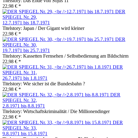
Titelstory: Das Ende von Sojus 11
22,98 € *
DER
SPIEGEL Nr. 29,
12.7.1971 bis 18.7.1971
Titelstory: Japan / Der Gigant wird kleiner
22,98 € *
DER
SPIEGEL Nr. 30,
19.7.1971 bis 25.7.1971
Titelstory: Kassetten Fernsehen / Selbstbedienung am Bildschirm
22,98 € *
DER
SPIEGEL Nr. 31,
26.7.1971 bis 1.8.1971
Titelstory: Wie sicher ist die Bundesbahn ?
22,98 € *
DER
SPIEGEL Nr. 32,
2.8.1971 bis 8.8.1971
Titelstory: Wirtschaftskriminalität / Die Millionendinger
22,98 € *
DER
SPIEGEL Nr. 33,
9.8.1971 bis 15.8.1971