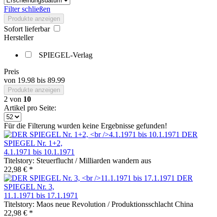
Filter schließen
Produkte anzeigen
Sofort lieferbar
Hersteller
SPIEGEL-Verlag
Preis
von
19.98
bis
89.99
Produkte anzeigen
2
von
10
Artikel pro Seite:
Für die Filterung wurden keine Ergebnisse gefunden!
DER
SPIEGEL Nr. 1+2,
4.1.1971 bis 10.1.1971
Titelstory: Steuerflucht / Milliarden wandern aus
22,98 € *
DER
SPIEGEL Nr. 3,
11.1.1971 bis 17.1.1971
Titelstory: Maos neue Revolution / Produktionsschlacht China
22,98 € *