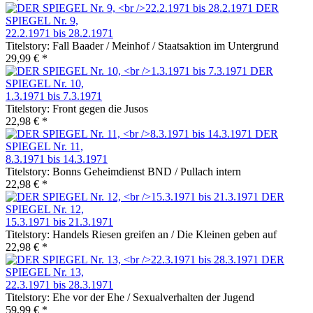
DER
SPIEGEL Nr. 9,
22.2.1971 bis 28.2.1971
Titelstory: Fall Baader / Meinhof / Staatsaktion im Untergrund
29,99 € *
DER
SPIEGEL Nr. 10,
1.3.1971 bis 7.3.1971
Titelstory: Front gegen die Jusos
22,98 € *
DER
SPIEGEL Nr. 11,
8.3.1971 bis 14.3.1971
Titelstory: Bonns Geheimdienst BND / Pullach intern
22,98 € *
DER
SPIEGEL Nr. 12,
15.3.1971 bis 21.3.1971
Titelstory: Handels Riesen greifen an / Die Kleinen geben auf
22,98 € *
DER
SPIEGEL Nr. 13,
22.3.1971 bis 28.3.1971
Titelstory: Ehe vor der Ehe / Sexualverhalten der Jugend
59,99 € *