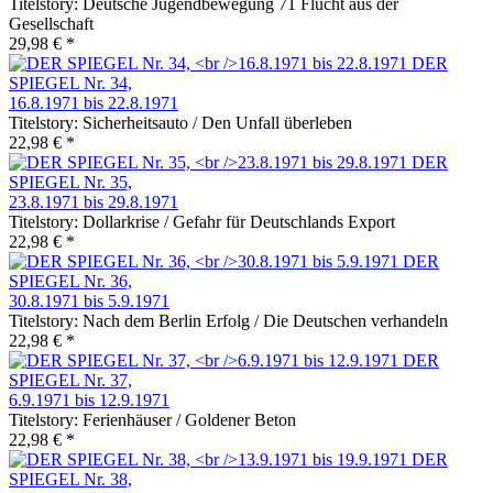
Titelstory: Deutsche Jugendbewegung 71 Flucht aus der
Gesellschaft
29,98 € *
DER
SPIEGEL Nr. 34,
16.8.1971 bis 22.8.1971
Titelstory: Sicherheitsauto / Den Unfall überleben
22,98 € *
DER
SPIEGEL Nr. 35,
23.8.1971 bis 29.8.1971
Titelstory: Dollarkrise / Gefahr für Deutschlands Export
22,98 € *
DER
SPIEGEL Nr. 36,
30.8.1971 bis 5.9.1971
Titelstory: Nach dem Berlin Erfolg / Die Deutschen verhandeln
22,98 € *
DER
SPIEGEL Nr. 37,
6.9.1971 bis 12.9.1971
Titelstory: Ferienhäuser / Goldener Beton
22,98 € *
DER
SPIEGEL Nr. 38,