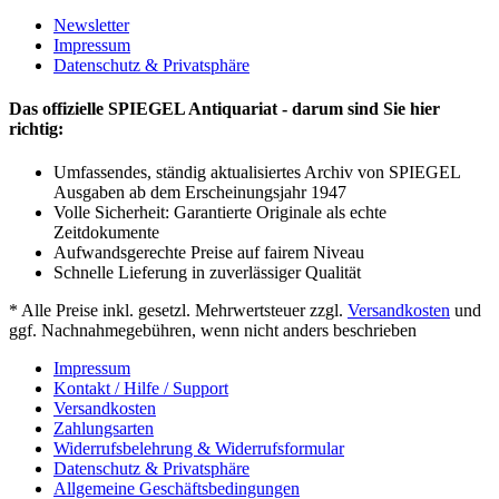
Newsletter
Impressum
Datenschutz & Privatsphäre
Das offizielle SPIEGEL Antiquariat - darum sind Sie hier
richtig:
Umfassendes, ständig aktualisiertes Archiv von SPIEGEL
Ausgaben ab dem Erscheinungsjahr 1947
Volle Sicherheit: Garantierte Originale als echte
Zeitdokumente
Aufwandsgerechte Preise auf fairem Niveau
Schnelle Lieferung in zuverlässiger Qualität
* Alle Preise inkl. gesetzl. Mehrwertsteuer zzgl.
Versandkosten
und
ggf. Nachnahmegebühren, wenn nicht anders beschrieben
Impressum
Kontakt / Hilfe / Support
Versandkosten
Zahlungsarten
Widerrufsbelehrung & Widerrufsformular
Datenschutz & Privatsphäre
Allgemeine Geschäftsbedingungen