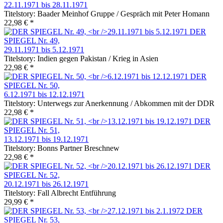
22.11.1971 bis 28.11.1971
Titelstory: Baader Meinhof Gruppe / Gespräch mit Peter Homann
22,98 € *
DER
SPIEGEL Nr. 49,
29.11.1971 bis 5.12.1971
Titelstory: Indien gegen Pakistan / Krieg in Asien
22,98 € *
DER
SPIEGEL Nr. 50,
6.12.1971 bis 12.12.1971
Titelstory: Unterwegs zur Anerkennung / Abkommen mit der DDR
22,98 € *
DER
SPIEGEL Nr. 51,
13.12.1971 bis 19.12.1971
Titelstory: Bonns Partner Breschnew
22,98 € *
DER
SPIEGEL Nr. 52,
20.12.1971 bis 26.12.1971
Titelstory: Fall Albrecht Entführung
29,99 € *
DER
SPIEGEL Nr. 53,